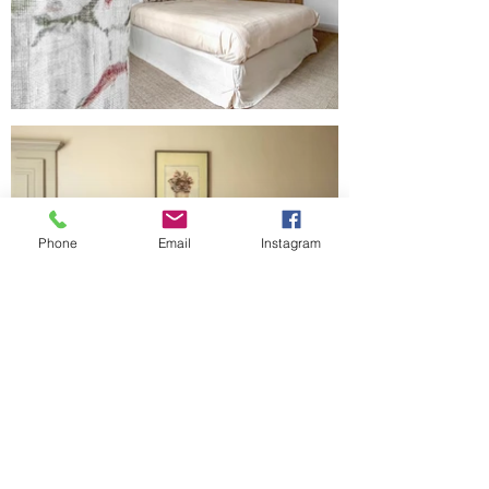
Phone
Email
Instagram
gitesouslecharme.fr
gitesouslecharme@gmail.com